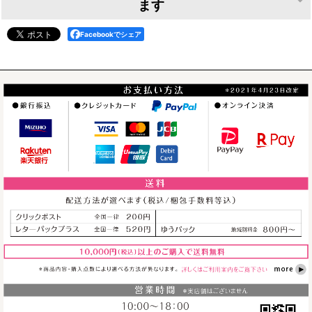
ます
Facebookでシェア
Rockabbily
Rockabbily
Rockabbily
Bunnyステッ
Bunnyステッ
Bunnyステッ
カー Gretsch A
カー 丸型
カー Keity
[
rock001
]
Gretsch
[
rock004
]
[
rock007
]
440
円
(税込)
440
円
(税込)
220
円
～
(税込)