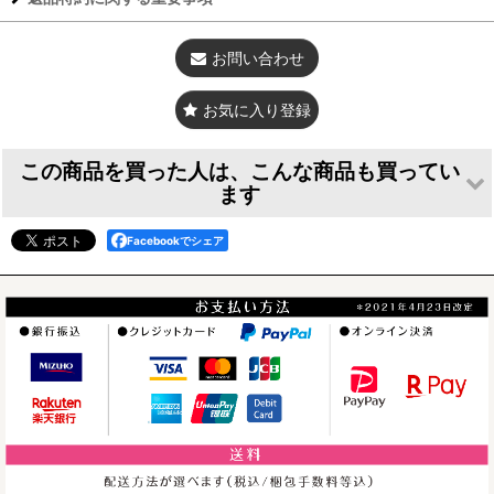
素材
アクリル 厚さ3mm
寸法
約150×60mm（最小）
お問い合わせ
仕上げ等
レーザーカット エッジは丸め処理（ガスかけ等）
お気に入り登録
ストラップのタ
ロングチェーン長：約150mm/ショートフック
イプ
長：約40mm
この商品を買った人は、こんな商品も買ってい
ます
Facebookでシェア
うさぎのヘッドチ
＜値下げ＞ウサギ
＜値下げ＞ウサギ
ャーム＊フォトフ
のフリフリバッグ
のフリフリバッグ
レームは別売です
チャーム（ドール
チャーム（ドール
[
PFC033
]
タイプ） ＜ミラ
タイプ） ＜乳白
ー＞
色＞
[
doll001brk
]
[
doll001nyu
]