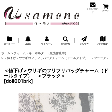
お問い合わ
カート
せ
カテゴリー
Gallery
マイページ
商品検索
メルマガ
ご利用案内
ホーム
>
チャーム・キーホルダー（販売休止中）
>
＜値下げ＞ウサギのフリフリバッグチャーム（ドールタイプ） ＜ブラック＞
＜値下げ＞ウサギのフリフリバッグチャーム（ド
ールタイプ） ＜ブラック＞
[
doll001brk
]