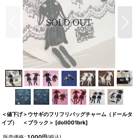
＜値下げ＞ウサギのフリフリバッグチャーム（ドールタ
イプ） ＜ブラック＞
[
doll001brk
]
販売価格
:
1,000
円
(税込)