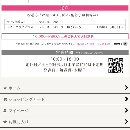
レームは別売です
チャーム（フェイ
チャーム（フェイ
[
PFC033
]
スリボン） ＜ブ
スリボン） ＜ミ
ラック＞
ラー＞
[
ribon001brk
]
[
ribon001mir
]
1,100
円
(税込)
660
円
(税込)
660
円
(税込)
ホーム
ショッピングカート
マイページ
お気に入り