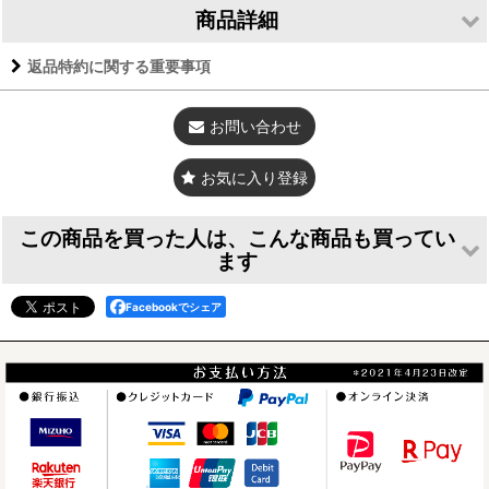
商品詳細
返品特約に関する重要事項
素材
アクリル 厚さ3mm
寸法
約80×60mm（最小）
お問い合わせ
仕上げ等
レーザーカット エッジは丸め処理（ガスかけ等）
お気に入り登録
ストラップのタ
ロングチェーン長：約150mm/ショートフック
イプ
長：約40mm
この商品を買った人は、こんな商品も買ってい
ます
Facebookでシェア
うさぎのヘッドチ
＜値下げ＞ウサギ
＜値下げ＞ウサギ
ャーム＊フォトフ
のフリフリバッグ
のフリフリバッグ