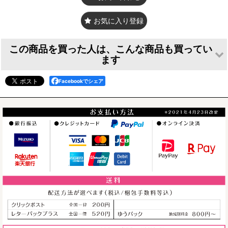
機
●クォーツ式 スイープ機構（秒針が滑らかに動きます） ●
能
誤差 月±30秒から1分
お気に入り登録
仕
●無垢●着色仕上げ（水性ステイン）
上
この商品を買った人は、こんな商品も買ってい
げ
ます
等
付
●単3乾電池（動作確認用） ●保証書と取扱説明書
Facebookでシェア
属
品
梱
●箱
包
お耳が動くうさぎ
●電波時計ではありません。 ●アラーム機能はありません。
お耳が動くうさぎ
お耳が動くうさぎ
の時計 XING
の時計 XING
の時計 XING
●秒針はカチカチ音のしないスイープ式ですが、ムーブメント
design 置き時計
design 置き時計
design 置き時計
自体の駆動音（クオーツ音）は若干ございます。●付属の乾電
<Cats Eye>
<Trapezoid>
<Rounge> Woody
池は動作確認用のため持ちに差がございます●レーザーカット
Woody Line
Woody Line
Line
[
xic010
]
により切り口は黒から濃茶となります。また表面に「ヤニ」が
[
xic008
]
[
xic009
]
ご
若干付着します。ある程度拭き上げますが味として少し残しま
2,750
円
～
(税込)
注
す。●一点一点エッチング（彫り）や切り口の濃さは異なりま
2,640
円
(税込)
2,640
円
(税込)
意
す。●ステイン塗装は意図的に濃さや斑を出していますので一