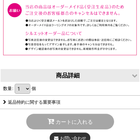
商品詳細
数量
:
個
素
●MDF
材
返品特約に関する重要事項
寸
●幅約240mm ×高さ約150mm ×奥行約45mm（脚含めると
法
75mm）
カートに入れる
重
●約185g
さ
お問い合わせ