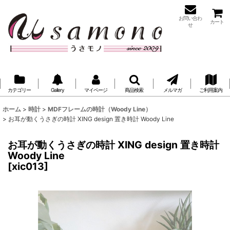
お問い合わ
カート
せ
カテゴリー
Gallery
マイページ
商品検索
メルマガ
ご利用案内
ホーム
>
時計
>
MDFフレームの時計（Woody Line）
>
お耳が動くうさぎの時計 XING design 置き時計 Woody Line
お耳が動くうさぎの時計 XING design 置き時計
Woody Line
[
xic013
]