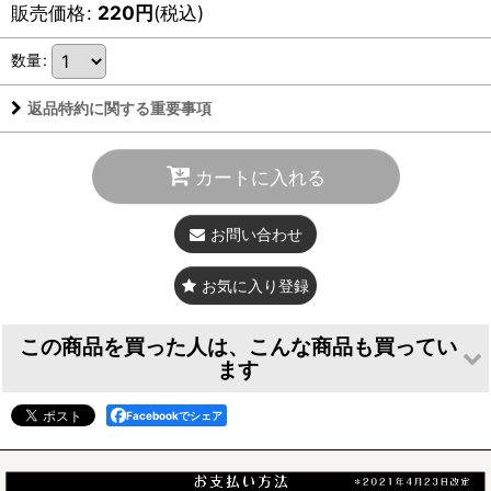
法
販売価格
:
220
円
(税込)
ご
○ミラーはアクリル素材のため小傷が付きやすいので予めご了
数量
:
注
承ください。拭きとりも優しい素材で軽めにお願いします。○
意
湿気に弱いので屋外や浴場での使用はできません
返品特約に関する重要事項
カートに入れる
お問い合わせ
お気に入り登録
この商品を買った人は、こんな商品も買ってい
ます
Facebookでシェア