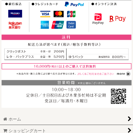
＜価格改訂＞2Way
アクリルミラーミ
インコのヘッドチ
うさぎシルエッ
ニチャーム（文
ャーム＊フォトフ
ト フォトフレー
鳥）
レームは別売です
[
mir005
]
ム 立ち耳
[
PFC013
]
[
PFC003T
]
330
円
～
(税込)
1,100
円
(税込)
1,980
円
～
(税込)
ホーム
ショッピングカート