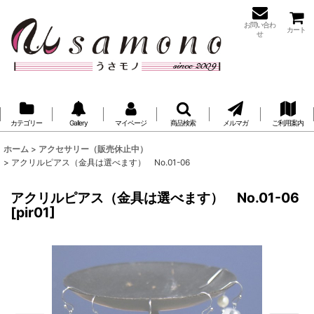
お問い合わ
カート
せ
カテゴリー
Gallery
マイページ
商品検索
メルマガ
ご利用案内
ホーム
>
アクセサリー（販売休止中）
>
アクリルピアス（金具は選べます） No.01-06
アクリルピアス（金具は選べます） No.01-06
[
pir01
]