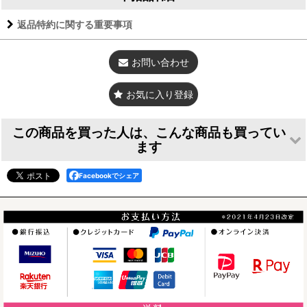
返品特約に関する重要事項
素
●アクリル3mm前後（素材により異なる）
材
お問い合わせ
寸
●画像参照
法
お気に入り登録
重
2g前後
さ
この商品を買った人は、こんな商品も買ってい
梱
●OPP袋（オプションで化粧箱）
ます
包
Facebookでシェア
●1つ1つハンドメイドで制作しているため、色や形に若干の違
いが生じる場合がございますのでご了承ください。 ●お使いの
端末やモニタにより写真と実物の色味や質感が異なって見える
ご
ことがございます。 ●アクリルは磨き加工を施していますが、
注
デッドストック品は消えない傷やムラが残っています。 ●金具
意
はアレルギー対策品ですが、必ずしも回避できる保証はござい
レーザープリンタ
お耳が動くうさぎ
お耳が動くうさぎ
ません。あらかじめご了承ください。 ●ピアスは繊細なため扱
印刷 ケージプレ
の時計＜ラウンド
の時計＜ラウンド
いにより破損しやすいのでご注意ください。
ート
フレーム＞ブロー
フレーム＞ダッチ
[
cp001
]
クン柄
柄
[
clo006
]
[
clo005
]