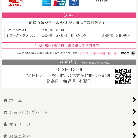
ール（Iハート）
ッカー（縦長）
ッカー（バナー
[
SS01
]
[
CS_two
]
01）
[
CS_four
]
ご利用案内
をご覧下さい。
550
円
～
(税込)
880
円
～
(税込)
1,210
円
～
(税込)
ホーム
ショッピングカート
マイページ
お気に入り