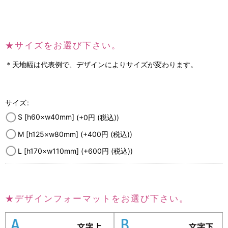
★サイズをお選び下さい。
＊天地幅は代表例で、デザインによりサイズが変わります。
サイズ
:
S [h60×w40mm]
(+0
円
(税込)
)
M [h125×w80mm]
(+400
円
(税込)
)
L [h170×w110mm]
(+600
円
(税込)
)
★デザインフォーマットをお選び下さい。