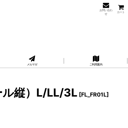
お問い合わ
カート
せ
メルマガ
ご利用案内
縦）L/LL/3L
[
FL_FR01L
]