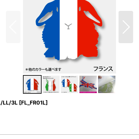
LL/3L
[
FL_FR01L
]