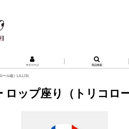
マイページ
商品検索
ール縦）L/LL/3L
カー ロップ座り（トリコロール