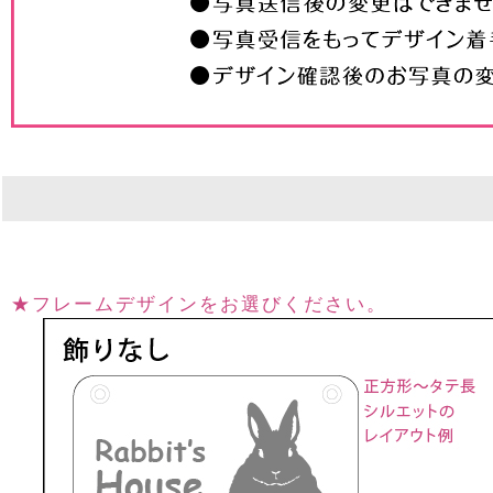
素材
アクリル
寸法
100×140mm 厚さ3m
★フレームデザインをお選びください。
仕上げ等
側面磨き または レ