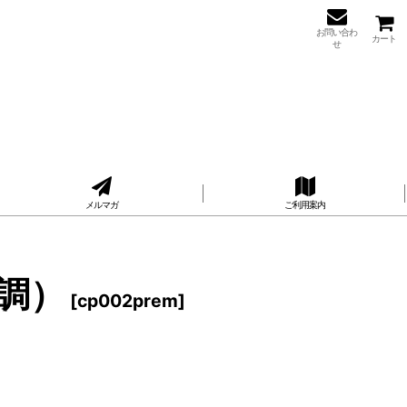
お問い合わ
カート
せ
メルマガ
ご利用案内
調）
[
cp002prem
]