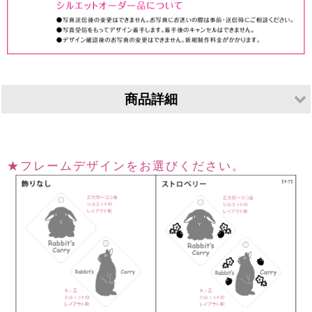
商品詳細
素材
アクリル
寸法
60×60mm 厚さ2mm ／2枚重ねビス留め（計4mm)
★フレームデザインをお選びください。
仕上げ等
側面磨き または レーザーカット