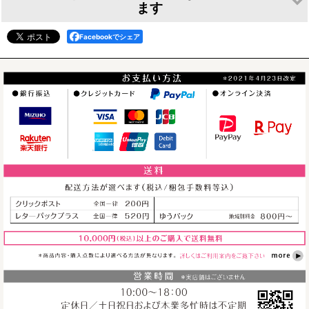
ます
Facebookでシェア
＜プレミアム＞ア
＜プレミアム＞ア
レーザープリンタ
クリルケージプレ
クリルケージプレ
印刷 ネームタグ
ート
ート（ガラス調）
[
nt001
]
[
cp001prem
]
[
cp002prem
]
880
円
～
(税込)
1,650
円
(税込)
1,980
円
(税込)