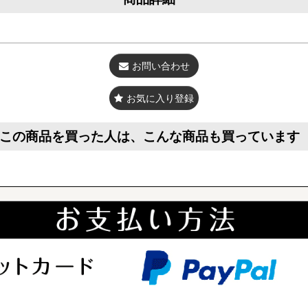
0mm）×70mm 厚さ5mm
お問い合わせ
かけ等）
お気に入り登録
この商品を買った人は、こんな商品も買っています
ルミラーミニチャ
＜プレミアム＞アクリル
レーザープリン
（うさぎ）
ケージプレート
ケージプレート
[
c
]
[
cp001prem
]
1,320
円
～
(税込)
1,650
円
(税込)