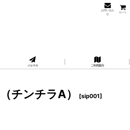
お問い合わ
カート
せ
メルマガ
ご利用案内
（チンチラA）
[
sip001
]