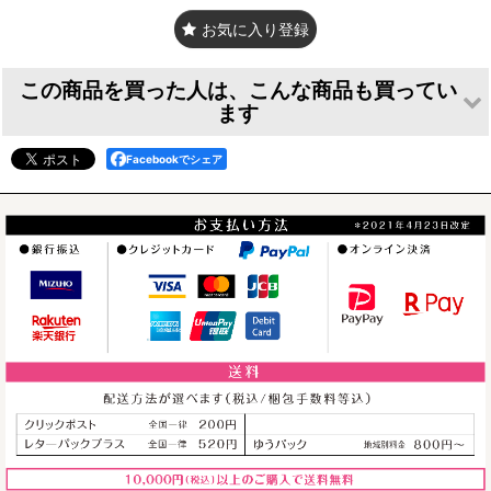
お気に入り登録
この商品を買った人は、こんな商品も買ってい
ます
Facebookでシェア
シルエットオーダ
レーザープリンタ
耐水マグネット
ー【フォトカラ
印刷 ネームタグ
（スクエア型）
ー】
[
nt001
]
[
prem_mg_s
]
[
sil03
]
880
円
～
(税込)
1,100
円
～
(税込)
2,200
円
(税込)