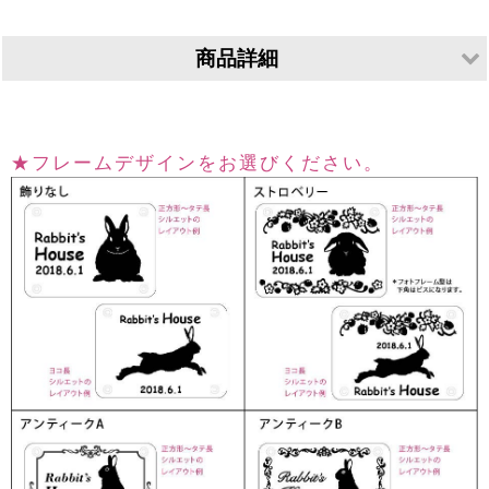
商品詳細
素材
アクリル板 ホワイト
寸法
100×140mm 厚さ2mm＋透明アクリル厚さ2mm
★フレームデザインをお選びください。
仕上げ
UVカットラミネート加工したPETプリント紙を貼り込
等
み。