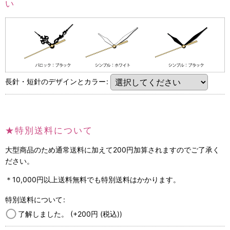
い
付
●単3乾電池（動作確認用） ●卓上置き用パーツ（脚） ●
属
保証書と取扱説明書
品
梱
●エアパッキン+段ボール包み（箱はございません）
包
●電波時計ではありません。 ●アラーム機能はありません。
長針・短針のデザインとカラー
:
●秒針はカチカチ音のしないスイープ式ですが、ムーブメント
自体の駆動音（クオーツ音）は若干ございます。●針はむき出
しのため曲がりやすいので、落下等ございますと耳同士が接触
して正常に動作できなくなる可能性がございます。万一接触し
★特別送料について
てしまった場合は真上から見て平行になるように調整してくだ
ご
さい。●付属の乾電池は動作確認用のため持ちに差がございま
大型商品のため通常送料に加えて200円加算されますのでご了承く
注
す●レーザーカットにより切り口は黒から濃茶となります。●
ださい。
意
ヴィンテージ加工の演出のため、表面付着するヤニは味として
＊10,000円以上送料無料でも特別送料はかかります。
少し残しております。●一点一点エッチング（彫り）や切り口
の濃さは異なります。●MDFは湿気に弱いので、外や水回りで
特別送料について
:
の使用はできません。木と同じで湿気により曲りやカビ等発生
了解しました。
する場合があります。●表面は日焼け等で変色する場合がござ
(+200
円
(税込)
)
いますが経年変化として予めご了承ください。●その他仕様等