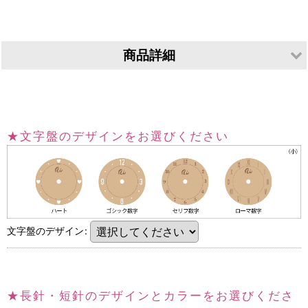
商品詳細
●ナチュラルな風合いのMDFを組み合わせたシルエット時計で
す。お腹にシンプルなデザインの時計を組み込みました ●壁掛
特
けにも、脚をつければ置き時計にもなる2ウェイ仕様 ●カチカ
長
チ音のしないスイープムーブメントを採用 ●秒針はゴールド
★文字盤のデザインをお選びください
メタル ●長針短針は2色から選べます
素
●MDF2.5mm/4mm厚 積層
材
寸
●（立ち耳：幅約23cm × 高さ約55cm） （ロップ：幅約21cm
法
× 高さ約43cm） × 奥行約38mm （脚装着時は約60mm）
文字盤のデザイン
:
重
立ち耳：約420g ロップ：約350g
さ
機
●クォーツ式 スイープ機構（秒針が滑らかに動きます） ●
★長針・短針のデザインとカラーをお選びくださ
能
誤差 月±30秒から1分