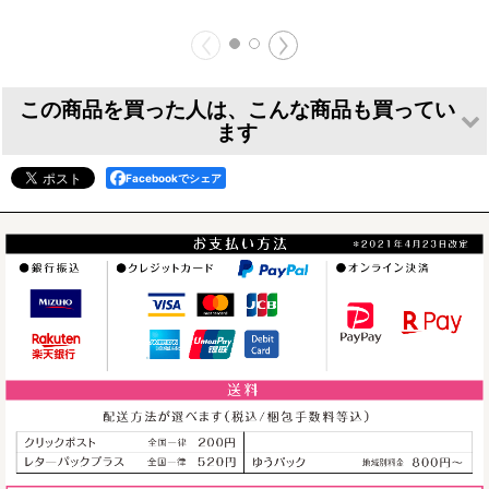
この商品を買った人は、こんな商品も買ってい
ます
Facebookでシェア
うさぎのシルエッ
Antique:《ストロ
うたっちシルエッ
ト時計ミニ（立ち
ベリー》スマート
トの時計 小（ロ
耳・ロップ）＜
フォンシール
ップイヤー）＜
[
SS11
]
Woody Line＞
Woody Line＞
660
円
～
(税込)
[
clo_sil001ws
]
[
clo_sil005m
]
1,980
円
(税込)
2,750
円
(税込)