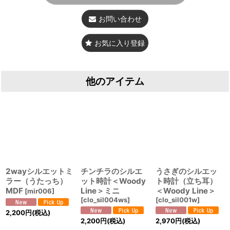
お問い合わせ
お気に入り登録
他のアイテム
2wayシルエットミ
チンチラのシルエ
うさぎのシルエッ
ラー（うたっち）
ット時計＜Woody
ト時計（立ち耳）
MDF
Line＞ミニ
＜Woody Line＞
[
mir006
]
[
clo_sil004ws
]
[
clo_sil001w
]
2,200
円
(税込)
2,200
円
(税込)
2,970
円
(税込)