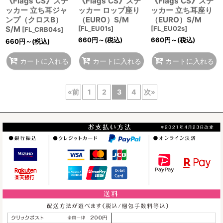
《Flags CS》ステ
《Flags CS》ステ
《Flags CS》ステ
ッカー 立ち耳ジャ
ッカー ロップ座り
ッカー 立ち耳座り
ンプ（クロスB）
（EURO）S/M
（EURO）S/M
S/M
[
FL_EU01s
]
[
FL_EU02s
]
[
FL_CRB04s
]
660
円
～
(税込)
660
円
～
(税込)
660
円
～
(税込)
カートに入れる
カートに入れる
カートに入れる
«
前
1
2
3
4
次
»