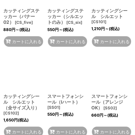
カッティングステ
カッティングステ
カッティングシー
ッカー（バナー
ッカー（シルエッ
ル シルエット
02）
トのみ）
[
CS101
]
[
CS_five
]
[
CS_six
]
1,210
円
～
(税込)
880
円
～
(税込)
550
円
～
(税込)
カートに入れる
カートに入れる
カートに入れる
カッティングシー
スマートフォンシ
スマートフォンシ
ル シルエット
ール（Iハート）
ール（アレンジ
（全サイズ入り）
[
SS01
]
OK）
[
SS02
]
[
CS102
]
550
円
～
(税込)
660
円
～
(税込)
1,650
円
(税込)
カートに入れる
カートに入れる
カートに入れる