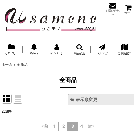
お問い合わ
カート
せ
カテゴリー
Gallery
マイページ
商品検索
メルマガ
ご利用案内
ホーム
>
全商品
全商品
表示順変更
閉じる
228
件
表示数
:
«
前
1
2
3
4
次
»
並び順
: