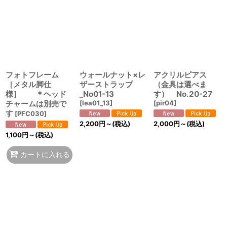
絞り込む
フォトフレーム
ウォールナット×レ
アクリルピアス
［メタル脚仕
ザーストラップ
（金具は選べま
様］ ＊ヘッド
_No01-13
す） No.20-27
チャームは別売で
[
lea01_13
]
[
pir04
]
す
[
PFC030
]
2,200
円
～
(税込)
2,000
円
～
(税込)
1,100
円
～
(税込)
カートに入れる