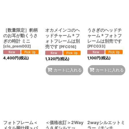
［数量限定］豹柄
オカメインコのヘ
うさぎのヘッドチ
のお耳が動くうさ
ッドチャーム＊フ
ャーム＊フォトフ
ぎの時計 ミニ
ォトフレームは別
レームは別売です
[
clo_prem002
]
売です
[
PFC033
]
[
PFC016
]
4,400
円
(税込)
1,100
円
(税込)
1,320
円
(税込)
カートに入れる
カートに入れる
フォトフレーム＜
＜価格改訂＞2Way
2wayシルエットミ
メタル脚仕様＞バ
うさぎシルエッ
ラー（チンチ