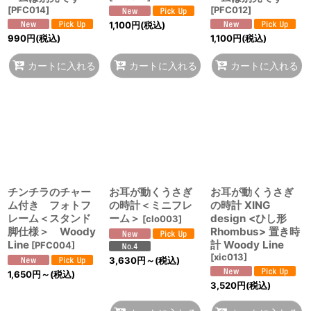
[
PFC014
]
[
PFC012
]
1,100
円
(税込)
990
円
(税込)
1,100
円
(税込)
カートに入れる
カートに入れる
カートに入れる
チンチラのチャー
お耳が動くうさぎ
お耳が動くうさぎ
ム付き フォトフ
の時計＜ミニフレ
の時計 XING
レーム＜スタンド
ーム＞
design <ひし形
[
clo003
]
脚仕様＞ Woody
Rhombus> 置き時
Line
計 Woody Line
[
PFC004
]
[
xic013
]
3,630
円
～
(税込)
1,650
円
～
(税込)
3,520
円
(税込)