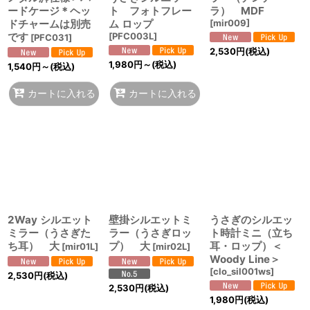
ードケージ＊ヘッ
ト フォトフレー
ラ） MDF
ドチャームは別売
ム ロップ
[
mir009
]
です
[
PFC003L
]
[
PFC031
]
2,530
円
(税込)
1,980
円
～
(税込)
1,540
円
～
(税込)
カートに入れる
カートに入れる
2Way シルエット
壁掛シルエットミ
うさぎのシルエッ
ミラー（うさぎた
ラー（うさぎロッ
ト時計ミニ（立ち
ち耳） 大
プ） 大
耳・ロップ）＜
[
mir01L
]
[
mir02L
]
Woody Line＞
[
clo_sil001ws
]
2,530
円
(税込)
2,530
円
(税込)
1,980
円
(税込)