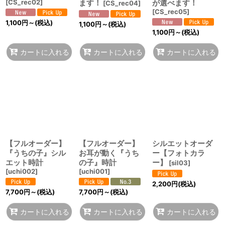
[
CS_rec02
]
ます！
が選べます！
[
CS_rec04
]
[
CS_rec05
]
1,100
円
～
(税込)
1,100
円
～
(税込)
1,100
円
～
(税込)
カートに入れる
カートに入れる
カートに入れる
【フルオーダー】
【フルオーダー】
シルエットオーダ
『うちの子』シル
お耳が動く『うち
ー【フォトカラ
エット時計
の子』時計
ー】
[
sil03
]
[
uchi002
]
[
uchi001
]
2,200
円
(税込)
7,700
円
～
(税込)
7,700
円
～
(税込)
カートに入れる
カートに入れる
カートに入れる