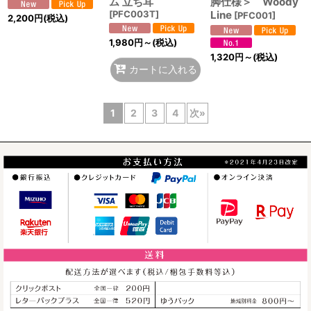
ム 立ち耳
脚仕様＞ Woody
[
PFC003T
]
Line
[
PFC001
]
2,200
円
(税込)
1,980
円
～
(税込)
1,320
円
～
(税込)
カートに入れる
1
2
3
4
次
»