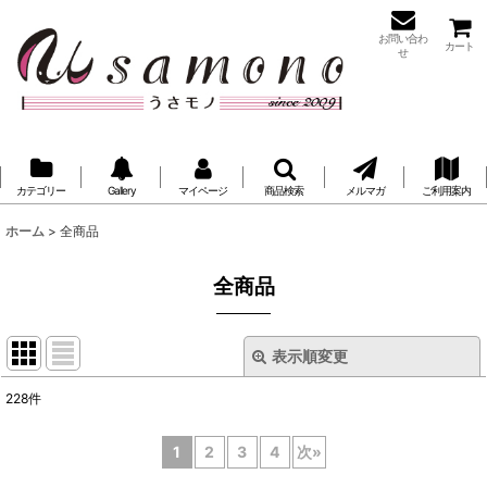
お問い合わ
カート
せ
カテゴリー
Gallery
マイページ
商品検索
メルマガ
ご利用案内
ホーム
>
全商品
全商品
表示順変更
閉じる
228
件
表示数
:
1
2
3
4
次
»
並び順
: