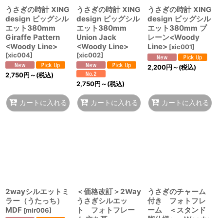
うさぎの時計 XING
うさぎの時計 XING
うさぎの時計 XING
design ビッグシル
design ビッグシル
design ビッグシル
エット380mm
エット380mm
エット380mm プ
Giraffe Pattern
Union Jack
レーン<Woody
<Woody Line>
<Woody Line>
Line>
[
xic001
]
[
xic004
]
[
xic002
]
2,200
円
～
(税込)
2,750
円
～
(税込)
2,750
円
～
(税込)
カートに入れる
カートに入れる
カートに入れる
2wayシルエットミ
＜価格改訂＞2Way
うさぎのチャーム
ラー（うたっち）
うさぎシルエッ
付き フォトフレ
MDF
ト フォトフレー
ーム ＜スタンド
[
mir006
]