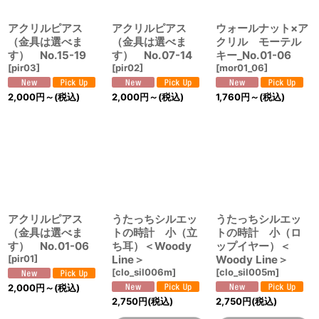
アクリルピアス
アクリルピアス
ウォールナット×ア
（金具は選べま
（金具は選べま
クリル モーテル
す） No.15-19
す） No.07-14
キー_No.01-06
[
pir03
]
[
pir02
]
[
mor01_06
]
2,000
円
～
(税込)
2,000
円
～
(税込)
1,760
円
～
(税込)
アクリルピアス
うたっちシルエッ
うたっちシルエッ
（金具は選べま
トの時計 小（立
トの時計 小（ロ
す） No.01-06
ち耳）＜Woody
ップイヤー）＜
[
pir01
]
Line＞
Woody Line＞
[
clo_sil006m
]
[
clo_sil005m
]
2,000
円
～
(税込)
2,750
円
(税込)
2,750
円
(税込)